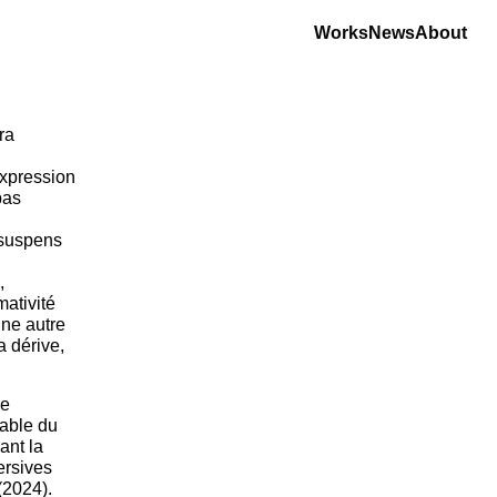
Works
News
About
ra
expression
pas
e suspens
,
ativité
une autre
a dérive,
de
uable du
ant la
ersives
(2024).