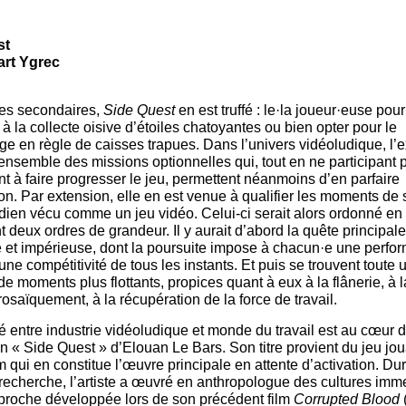
st
art Ygrec
es secondaires,
Side Quest
en est truffé : le·la joueur·euse pour
à la collecte oisive d’étoiles chatoyantes ou bien opter pour le
 en règle de caisses trapues. Dans l’univers vidéoludique, l’
ensemble des missions optionnelles qui, tout en ne participant 
t à faire progresser le jeu, permettent néanmoins d’en parfaire
ion. Par extension, elle en est venue à qualifier les moments d
dien vécu comme un jeu vidéo. Celui-ci serait alors ordonné en
t deux ordres de grandeur. Il y aurait d’abord la quête principale
 et impérieuse, dont la poursuite impose à chacun·e une perform
une compétitivité de tous les instants. Et puis se trouvent toute 
de moments plus flottants, propices quant à eux à la flânerie, à l
rosaïquement, à la récupération de la force de travail.
é entre industrie vidéoludique et monde du travail est au cœur 
on « Side Quest » d’Elouan Le Bars. Son titre provient du jeu jo
ui en constitue l’œuvre principale en attente d’activation. Dur
recherche, l’artiste a œuvré en anthropologue des cultures imm
pproche développée lors de son précédent film
Corrupted Blood