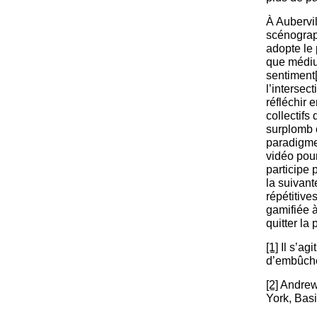
À Aubervil
scénograp
adopte le 
que médium
sentiment
l’intersec
réfléchir 
collectifs
surplomb c
paradigme
vidéo pour 
participe
la suivan
répétitive
gamifiée à
quitter la 
[1]
Il s’agi
d’embûche
[2]
Andrew 
York, Basi