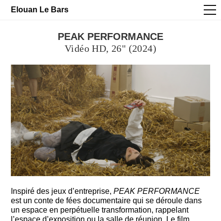
Elouan Le Bars
Works
PEAK PERFORMANCE
Vidéo HD, 26" (2024)
Actualités
À propos
EN
FR
Inspiré des jeux d’entreprise,
PEAK PERFORMANCE
est un conte de fées documentaire qui se déroule dans
un espace en perpétuelle transformation, rappelant
l’espace d’exposition ou la salle de réunion. Le film